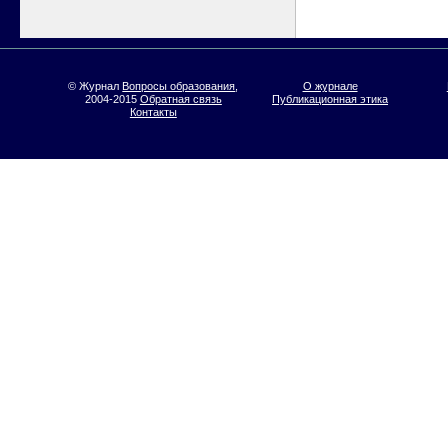
© Журнал
Вопросы образования
,
О журнале
2004-2015
Обратная связь
Публикационная этика
Контакты