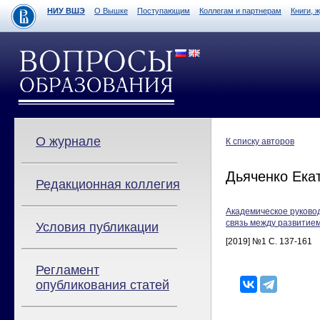
НИУ ВШЭ
О Вышке
Поступающим
Коллегам и партнерам
Книги, 
О журнале
К списку авторов
Дьяченко Ека
Редакционная коллегия
Академическое руково
связь между развитием
Условия публикации
[2019] №1 С. 137-161
Регламент
опубликования статей